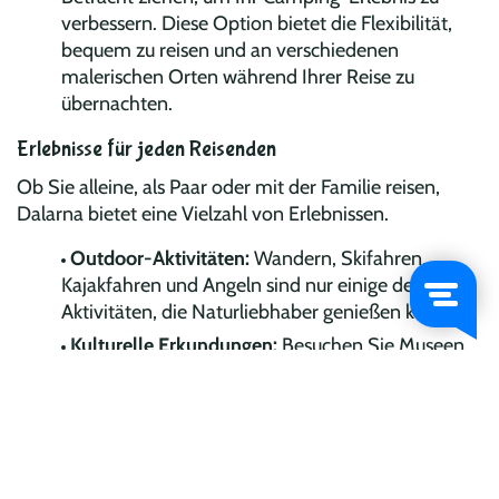
verbessern. Diese Option bietet die Flexibilität,
bequem zu reisen und an verschiedenen
malerischen Orten während Ihrer Reise zu
übernachten.
Erlebnisse für jeden Reisenden
Ob Sie alleine, als Paar oder mit der Familie reisen,
Dalarna bietet eine Vielzahl von Erlebnissen.
Outdoor-Aktivitäten:
Wandern, Skifahren,
Kajakfahren und Angeln sind nur einige der
Aktivitäten, die Naturliebhaber genießen können.
Kulturelle Erkundungen:
Besuchen Sie Museen,
Kunstgalerien und historische Stätten, um sich in
das reiche kulturelle Erbe Dalarnas zu vertiefen.
Familienfreundliche Attraktionen:
Vom Erkunden
der großen Natur bis hin zur Teilnahme an lokalen
Festen und Veranstaltungen gibt es viel, um Kinder