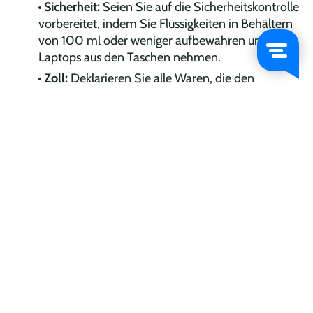
Sicherheit:
Seien Sie auf die Sicherheitskontrolle
vorbereitet, indem Sie Flüssigkeiten in Behältern
von 100 ml oder weniger aufbewahren und
Laptops aus den Taschen nehmen.
Zoll:
Deklarieren Sie alle Waren, die den
Zollbestimmungen unterliegen könnten,
insbesondere wenn Sie Artikel von außerhalb der
EU mitbringen.
Für Flüge und Flughafeninformationen besuchen Sie die
offizielle Website der schwedischen Flughafenbehörde
Swedavia
.
Heben Sie ab!
Schwedens Netzwerk von Flughäfen, von großen
internationalen Drehkreuzen bis hin zu regionalen