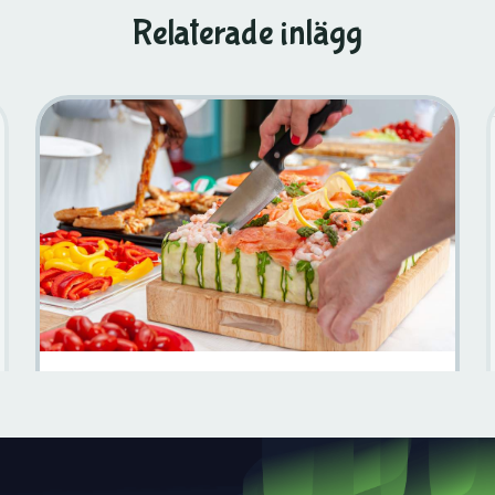
Relaterade inlägg
Upptäck Dalarnas Kulinariska Läckerheter: En
Matälskares Resa