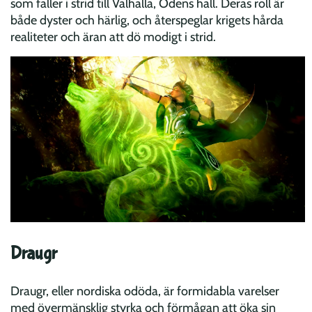
som faller i strid till Valhalla, Odens hall. Deras roll är
både dyster och härlig, och återspeglar krigets hårda
realiteter och äran att dö modigt i strid.
Draugr
Draugr, eller nordiska odöda, är formidabla varelser
med övermänsklig styrka och förmågan att öka sin