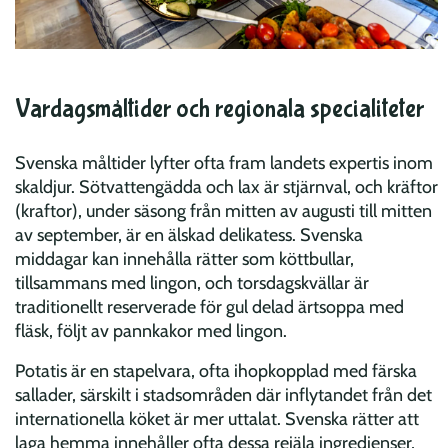
Vardagsmåltider och regionala specialiteter
Svenska måltider lyfter ofta fram landets expertis inom
skaldjur. Sötvattengädda och lax är stjärnval, och kräftor
(kraftor), under säsong från mitten av augusti till mitten
av september, är en älskad delikatess. Svenska
middagar kan innehålla rätter som köttbullar,
tillsammans med lingon, och torsdagskvällar är
traditionellt reserverade för gul delad ärtsoppa med
fläsk, följt av pannkakor med lingon.
Potatis är en stapelvara, ofta ihopkopplad med färska
sallader, särskilt i stadsområden där inflytandet från det
internationella köket är mer uttalat. Svenska rätter att
laga hemma innehåller ofta dessa rejäla ingredienser,