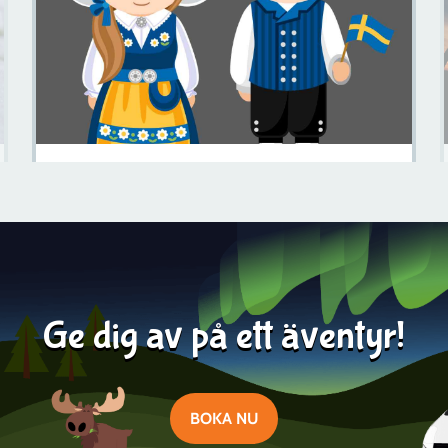
Hur Ser Svenska Folket Ut? Ett Porträtt Av Mångfald
Läs mer
2024-04-17
Ge dig av på ett äventyr!
BOKA NU