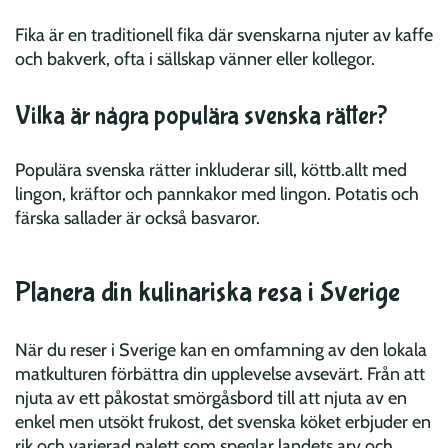
Fika är en traditionell fika där svenskarna njuter av kaffe
och bakverk, ofta i sällskap vänner eller kollegor.
Vilka är några populära svenska rätter?
Populära svenska rätter inkluderar sill, köttb.allt med
lingon, kräftor och pannkakor med lingon. Potatis och
färska sallader är också basvaror.
Planera din kulinariska resa i Sverige
När du reser i Sverige kan en omfamning av den lokala
matkulturen förbättra din upplevelse avsevärt. Från att
njuta av ett påkostat smörgåsbord till att njuta av en
enkel men utsökt frukost, det svenska köket erbjuder en
rik och varierad palett som speglar landets arv och