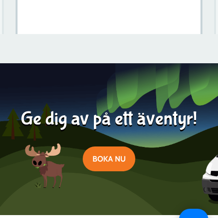
Sveriges Fjällstäder: En Resa Genom Idylliska
Alpädelstenar
Läs mer
2023-12-27
Ge dig av på ett äventyr!
BOKA NU