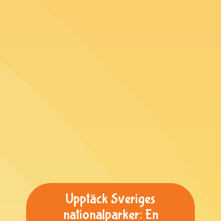
Upptäck Sveriges
nationalparker: En