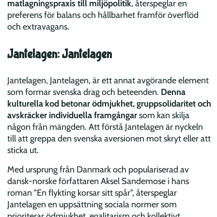
matlagningspraxis till miljöpolitik
, återspeglar en
preferens för balans och hållbarhet framför överflöd
och extravagans.
Jantelagen: Jantelagen
Jantelagen, Jantelagen, är ett annat avgörande element
som formar svenska drag och beteenden.
Denna
kulturella kod betonar ödmjukhet, gruppsolidaritet och
avskräcker individuella framgångar
som kan skilja
någon från mängden. Att förstå Jantelagen är nyckeln
till att greppa den svenska aversionen mot skryt eller att
sticka ut.
Med ursprung från Danmark och populariserad av
dansk-norske författaren Aksel Sandemose i hans
roman "En flykting korsar sitt spår", återspeglar
Jantelagen en uppsättning sociala normer som
prioriterar ödmjukhet, egalitarism och kollektivt