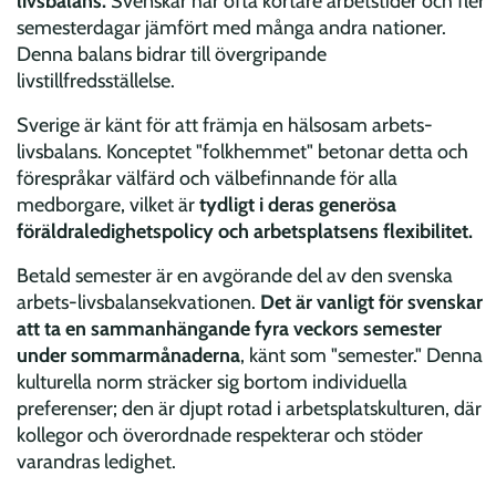
livsbalans.
Svenskar har ofta kortare arbetstider och fler
semesterdagar jämfört med många andra nationer.
Denna balans bidrar till övergripande
livstillfredsställelse.
Sverige är känt för att främja en hälsosam arbets-
livsbalans. Konceptet "folkhemmet" betonar detta och
förespråkar välfärd och välbefinnande för alla
medborgare, vilket är
tydligt i deras generösa
föräldraledighetspolicy och arbetsplatsens flexibilitet.
Betald semester är en avgörande del av den svenska
arbets-livsbalansekvationen.
Det är vanligt för svenskar
att ta en sammanhängande fyra veckors semester
under sommarmånaderna
, känt som "semester." Denna
kulturella norm sträcker sig bortom individuella
preferenser; den är djupt rotad i arbetsplatskulturen, där
kollegor och överordnade respekterar och stöder
varandras ledighet.