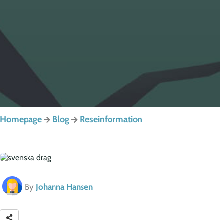
Homepage
Blog
Reseinformation
By
Johanna Hansen