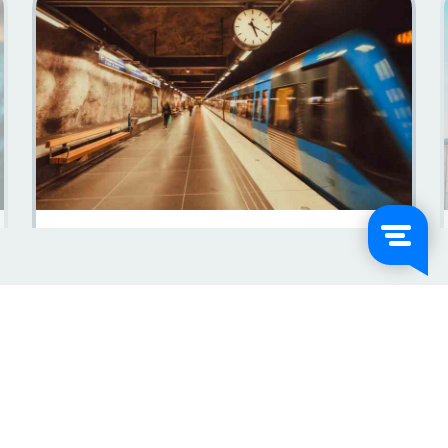
Utforska Sverige Med Tåg: Din Guide Till Natursköna
Resor
Läs mer
2024-01-31
Ge dig av på ett äventyr!