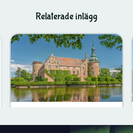
Relaterade inlägg
Saker Att Göra I Skåne För Husbilsresenärer