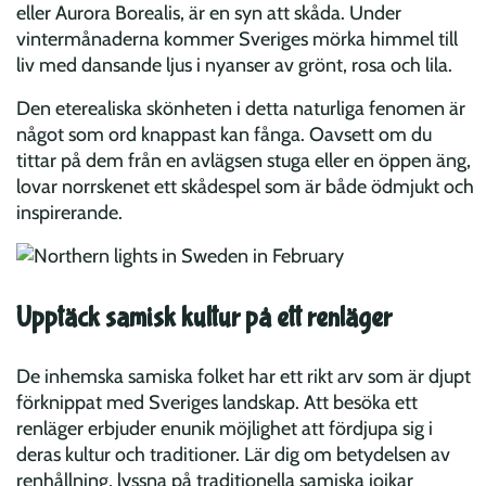
eller Aurora Borealis, är en syn att skåda. Under
vintermånaderna kommer Sveriges mörka himmel till
liv med dansande ljus i nyanser av grönt, rosa och lila.
Den eterealiska skönheten i detta naturliga fenomen är
något som ord knappast kan fånga. Oavsett om du
tittar på dem från en avlägsen stuga eller en öppen äng,
lovar norrskenet ett skådespel som är både ödmjukt och
inspirerande.
Upptäck samisk kultur på ett renläger
De inhemska samiska folket har ett rikt arv som är djupt
förknippat med Sveriges landskap. Att besöka ett
renläger erbjuder enunik möjlighet att fördjupa sig i
deras kultur och traditioner. Lär dig om betydelsen av
renhållning, lyssna på traditionella samiska jojkar