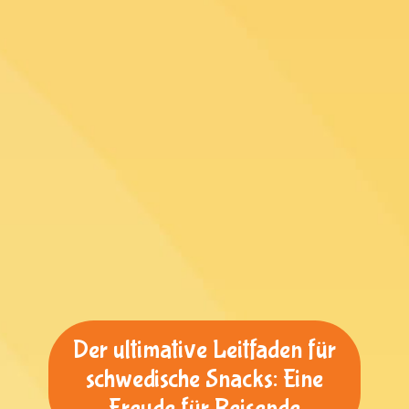
Der ultimative Leitfaden für
schwedische Snacks: Eine
Freude für Reisende