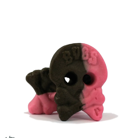
< /p>