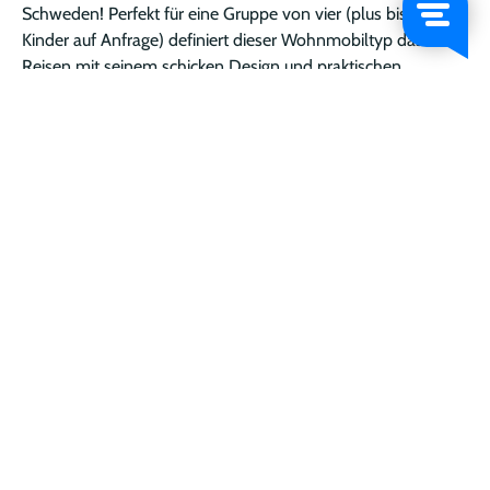
Schweden! Perfekt für eine Gruppe von vier (plus bis zu 2
Kinder auf Anfrage) definiert dieser Wohnmobiltyp das
Reisen mit seinem schicken Design und praktischen
Annehmlichkeiten neu. Das Schaltgetriebe gibt Ihnen
präzise Kontrolle, während Sie durch die atemberaubende
Landschaft Schwedens navigieren. Genießen Sie den
Komfort einer gut ausgestatteten Küche, eines großzügigen
Schlafzimmers und separater Einrichtungen für Dusche und
Toilette. Darüber hinaus wird seine geräumige Garage Ihr
Motorrad sicher aufbewahren, egal wohin Sie gehen. Klingt
gut? Das liegt daran, dass es das ist! Buchen Sie jetzt!
EXPAND
DIESES
FAHRZEUG
BUCHEN