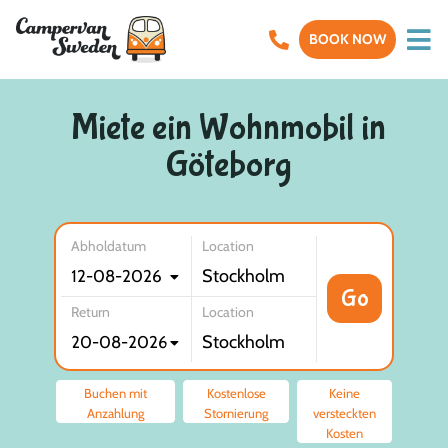
BOOK NOW
Miete ein Wohnmobil in
Göteborg
Abholdatum
Location
Go
Return
Location
Buchen mit
Kostenlose
Keine
Anzahlung
Stornierung
versteckten
Kosten