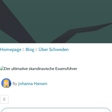
Homepage
Blog
Über Schweden
By
Johanna Hansen