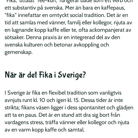
"Fika," uttalat "fee-kuh," fungerar både som ett verb och
ett substantiv på svenska. Mer än bara en kaffepaus,
"fika" innefattar en omtyckt social tradition. Det är en
tid att samlas med vänner, familj eller kollegor, njuta av
en lugnande kopp kaffe eller te, ofta ackompanjerat av
sötsaker. Denna praxis är en integrerad del av den
svenska kulturen och betonar avkoppling och
gemenskap.
När är det Fika i Sverige?
I Sverige är fika en flexibel tradition som vanligtvis
avnjuts runt kl. 10 och igen kl. 15. Dessa tider är inte
strikta; fikans väsen ligger i dess spontanitet och glädjen
att ta en paus. Det är en stund att dra sig bort från
vardagens stress, träffa vänner eller kollegor och njuta
av en varm kopp kaffe och samtal.