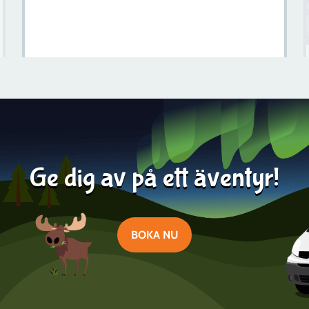
Vilken Smak är Svensk Fisk?
Läs mer
2024-05-14
Ge dig av på ett äventyr!
BOKA NU