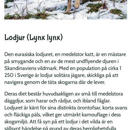
Lodjur (Lynx lynx)
Den eurasiska lodjuret, en medelstor katt, är en mästare
på smygande och en av de mest undflyende djuren i
Skandinaviens vildmark. Med en population på cirka 1
250 i Sverige är lodjur solitära jägare, skickliga på att
navigera genom de täta skogarna där de lever.
Deras diet består huvudsakligen av små till medelstora
däggdjur, som harar och rådjur, och ibland fåglar.
Lodjuret är känt för sina distinkta örontofsar, korta svans
och fläckiga päls, vilket ger utmärkt kamouflage i dess
skogsmiljö. Att få syn på ett lodjur i det vilda är en
sällsynt händelse på grund av deras hemlighetsfulla