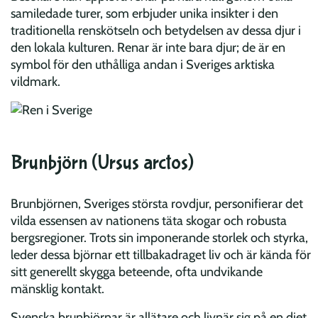
samiledade turer, som erbjuder unika insikter i den
traditionella renskötseln och betydelsen av dessa djur i
den lokala kulturen. Renar är inte bara djur; de är en
symbol för den uthålliga andan i Sveriges arktiska
vildmark.
Brunbjörn (Ursus arctos)
Brunbjörnen, Sveriges största rovdjur, personifierar det
vilda essensen av nationens täta skogar och robusta
bergsregioner. Trots sin imponerande storlek och styrka,
leder dessa björnar ett tillbakadraget liv och är kända för
sitt generellt skygga beteende, ofta undvikande
mänsklig kontakt.
Svenska brunbjörnar är allätare och livnär sig på en diet