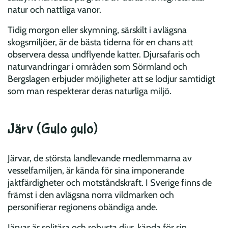
natur och nattliga vanor.
Tidig morgon eller skymning, särskilt i avlägsna
skogsmiljöer, är de bästa tiderna för en chans att
observera dessa undflyende katter. Djursafaris och
naturvandringar i områden som Sörmland och
Bergslagen erbjuder möjligheter att se lodjur samtidigt
som man respekterar deras naturliga miljö.
Järv (Gulo gulo)
Järvar, de största landlevande medlemmarna av
vesselfamiljen, är kända för sina imponerande
jaktfärdigheter och motståndskraft. I Sverige finns de
främst i den avlägsna norra vildmarken och
personifierar regionens obändiga ande.
Järvar är solitära och robusta djur, kända för sin