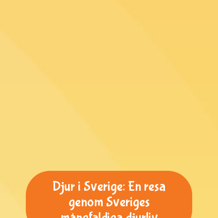
Djur i Sverige: En resa
genom Sveriges
mångfaldiga djurliv