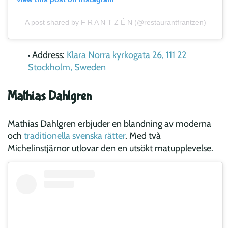
A post shared by F R A N T Z É N (@restaurantfrantzen)
Address:
Klara Norra kyrkogata 26, 111 22
Stockholm, Sweden
Mathias Dahlgren
Mathias Dahlgren erbjuder en blandning av moderna
och
traditionella svenska rätter
. Med två
Michelinstjärnor utlovar den en utsökt matupplevelse.