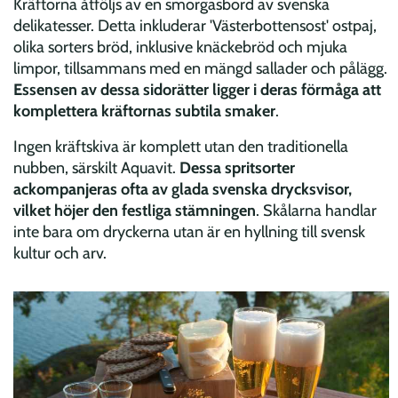
Kräftorna åtföljs av en smorgasbord av svenska
delikatesser. Detta inkluderar 'Västerbottensost' ostpaj,
olika sorters bröd, inklusive knäckebröd och mjuka
limpor, tillsammans med en mängd sallader och pålägg.
Essensen av dessa sidorätter ligger i deras förmåga att
komplettera kräftornas subtila smaker
.
Ingen kräftskiva är komplett utan den traditionella
nubben, särskilt Aquavit.
Dessa spritsorter
ackompanjeras ofta av glada svenska drycksvisor,
vilket höjer den festliga stämningen
. Skålarna handlar
inte bara om dryckerna utan är en hyllning till svensk
kultur och arv.