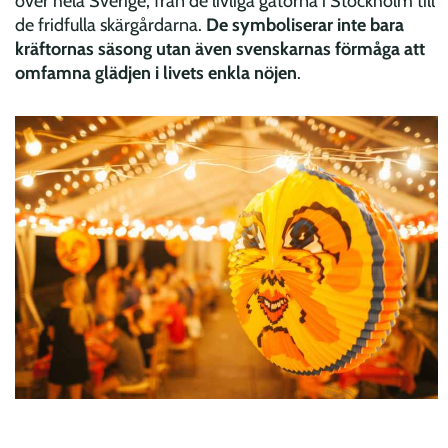
över hela Sverige, från de livliga gatorna i Stockholm till
de fridfulla skärgårdarna.
De symboliserar inte bara
kräftornas säsong utan även svenskarnas förmåga att
omfamna glädjen i livets enkla nöjen
.