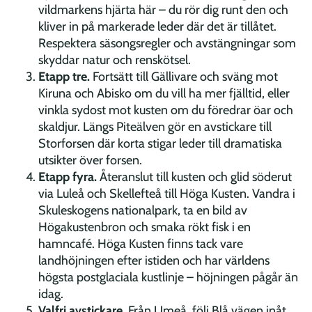
vildmarkens hjärta här – du rör dig runt den och
kliver in på markerade leder där det är tillåtet.
Respektera säsongsregler och avstängningar som
skyddar natur och renskötsel.
Etapp tre.
Fortsätt till Gällivare och sväng mot
Kiruna och Abisko om du vill ha mer fjälltid, eller
vinkla sydost mot kusten om du föredrar öar och
skaldjur. Längs Piteälven gör en avstickare till
Storforsen där korta stigar leder till dramatiska
utsikter över forsen.
Etapp fyra.
Återanslut till kusten och glid söderut
via Luleå och Skellefteå till Höga Kusten. Vandra i
Skuleskogens nationalpark, ta en bild av
Högakustenbron och smaka rökt fisk i en
hamncafé. Höga Kusten finns tack vare
landhöjningen efter istiden och har världens
högsta postglaciala kustlinje – höjningen pågår än
idag.
Valfri avstickare.
Från Umeå, följ Blå vägen inåt