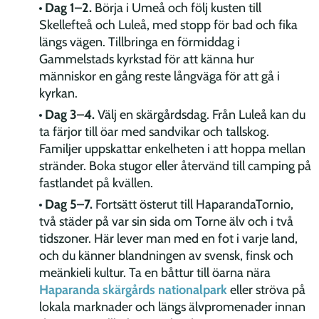
Dag 1–2.
Börja i Umeå och följ kusten till
Skellefteå och Luleå, med stopp för bad och fika
längs vägen. Tillbringa en förmiddag i
Gammelstads kyrkstad för att känna hur
människor en gång reste långväga för att gå i
kyrkan.
Dag 3–4.
Välj en skärgårdsdag. Från Luleå kan du
ta färjor till öar med sandvikar och tallskog.
Familjer uppskattar enkelheten i att hoppa mellan
stränder. Boka stugor eller återvänd till camping på
fastlandet på kvällen.
Dag 5–7.
Fortsätt österut till HaparandaTornio,
två städer på var sin sida om Torne älv och i två
tidszoner. Här lever man med en fot i varje land,
och du känner blandningen av svensk, finsk och
meänkieli kultur. Ta en båttur till öarna nära
Haparanda skärgårds nationalpark
eller ströva på
lokala marknader och längs älvpromenader innan