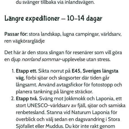
du svänger tillbaka via inlandsvägen.
Längre expeditioner — 10–14 dagar
Passar för:
stora landskap, lugna campingar, världsarv,
ren vägkörarglädje
Det här är den stora slingan för resenärer som vill göra
en djup
norrland sommar
-upplevelse utan stress.
Etapp ett.
Sikta norrut på
E45, Sveriges längsta
väg
, förbi sjöar och skogsorter där tiden går
långsamt. Använd avtagsfickor för fotostopp och
planera tankning på längre sträckor.
Etapp två.
Sväng mot Jokkmokk och Laponia, ett
stort UNESCO-världsarv av fjäll, sjöar och samiska
renbetesland. Stanna vid Naturum Laponia för
överblick och välj sedan en dagsvandring i Stora
Sjöfallet eller Muddus. Du kör inte rakt genom