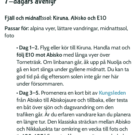
7-dagars äventyr
Fjäll och midnattssol: Kiruna, Abisko och E10
Passar för:
alpina vyer, lättare vandringar, midnattssol,
foto
Dag 1–2.
Flyg eller kör till Kiruna. Handla mat och
följ E10 mot Abisko
med långa vyer över
Torneträsk. Om linbanan går, åk upp på Nuolja och
gå en kort slinga under gyllene midnatt. Du kan ta
god tid på dig eftersom solen inte går ner här
under försommaren.
Dag 3–5.
Promenera en kort bit av
Kungsleden
från Abisko till Abiskojaure och tillbaka, eller testa
en båt över sjön och dagsvandring om den
trafiken går. Är du erfaren vandrare kan du planera
en längre tur. Den klassiska sträckan mellan Abisko
och Nikkaluokta tar omkring en vecka till fots och