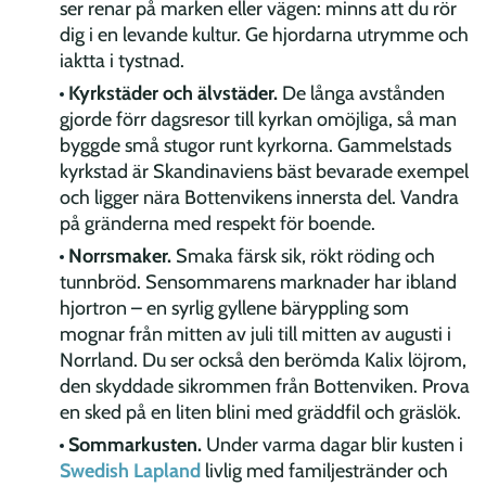
ser renar på marken eller vägen: minns att du rör
dig i en levande kultur. Ge hjordarna utrymme och
iaktta i tystnad.
Kyrkstäder och älvstäder.
De långa avstånden
gjorde förr dagsresor till kyrkan omöjliga, så man
byggde små stugor runt kyrkorna. Gammelstads
kyrkstad är Skandinaviens bäst bevarade exempel
och ligger nära Bottenvikens innersta del. Vandra
på gränderna med respekt för boende.
Norrsmaker.
Smaka färsk sik, rökt röding och
tunnbröd. Sensommarens marknader har ibland
hjortron – en syrlig gyllene bäryppling som
mognar från mitten av juli till mitten av augusti i
Norrland. Du ser också den berömda Kalix löjrom,
den skyddade sikrommen från Bottenviken. Prova
en sked på en liten blini med gräddfil och gräslök.
Sommarkusten.
Under varma dagar blir kusten i
Swedish Lapland
livlig med familjestränder och