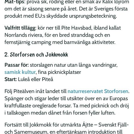
Mat-tips
: prova sik, röding eller en smak av Kalix löjrom
om det är säsong senare på året. Det är Sveriges första
produkt med EU:s skyddade ursprungsbeteckning.
Valfritt tillägg
: kör ner till Pite Havsbad, ibland kallat
Norrlands riviera, för en bred stranddag och en
femstjärnig camping med barnvänliga aktiviteter.
2. Storforsen och Jokkmokk
Passar för:
storslagen natur utan långa vandringar,
samisk kultur
, fina picknickplatser
Start:
Luleå eller Piteå
Följ Piteälven inåt landet till
naturreservatet Storforsen
.
Spänger och stigar leder till utsikter över en av Europas
kraftfullaste oreglerade forsar. Ta med picknick och dröj
i tallskogen medan dånet från forsen fyller luften.
Fortsätt till Jokkmokk för utmärkta Ájtte – Svenskt Fjäll-
och Samemuseum, en eftertänksam introduktion till