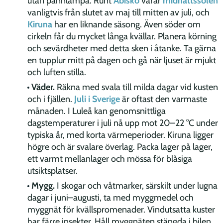
utan pannlampa. Runt
Abisko
varar
midnattssolen
vanligtvis från slutet av maj till mitten av juli, och
Kiruna
har en liknande säsong. Även söder om
cirkeln får du mycket långa kvällar. Planera körning
och sevärdheter med detta sken i åtanke. Ta gärna
en tupplur mitt på dagen och gå när ljuset är mjukt
och luften stilla.
Väder.
Räkna med svala till milda dagar vid kusten
och i fjällen.
Juli i Sverige
är oftast den varmaste
månaden. I Luleå kan genomsnittliga
dagstemperaturer i juli nå upp mot 20–22 °C under
typiska år, med korta värmeperioder. Kiruna ligger
högre och är svalare överlag. Packa lager på lager,
ett varmt mellanlager och mössa för blåsiga
utsiktsplatser.
Mygg.
I skogar och våtmarker, särskilt under lugna
dagar i juni–augusti, ta med myggmedel och
myggnät för kvällspromenader. Vindutsatta kuster
har färre insekter. Håll myggnäten stängda i bilen