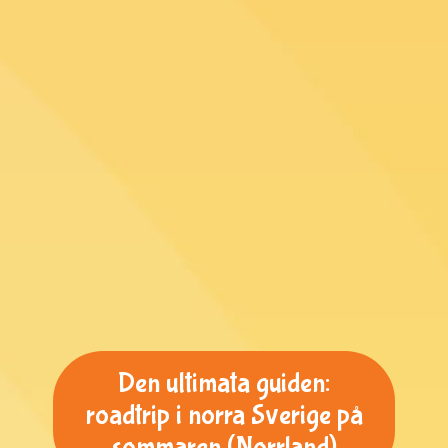
Den ultimata guiden:
roadtrip i norra Sverige på
sommaren (Norrland)