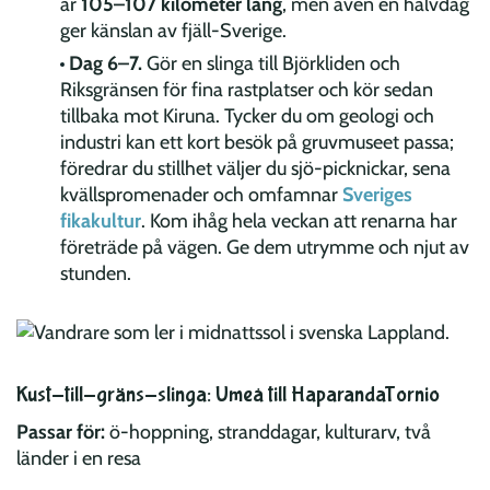
är
105–107 kilometer lång
, men även en halvdag
ger känslan av fjäll-Sverige.
Dag 6–7.
Gör en slinga till Björkliden och
Riksgränsen för fina rastplatser och kör sedan
tillbaka mot Kiruna. Tycker du om geologi och
industri kan ett kort besök på gruvmuseet passa;
föredrar du stillhet väljer du sjö-picknickar, sena
kvällspromenader och omfamnar
Sveriges
fikakultur
. Kom ihåg hela veckan att renarna har
företräde på vägen. Ge dem utrymme och njut av
stunden.
Kust-till-gräns-slinga: Umeå till HaparandaTornio
Passar för:
ö-hoppning, stranddagar, kulturarv, två
länder i en resa