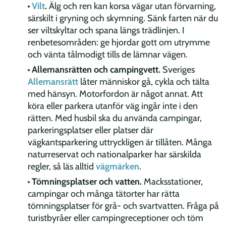
Vilt
.
Älg och ren kan korsa vägar utan förvarning,
särskilt i gryning och skymning. Sänk farten när du
ser viltskyltar och spana längs trädlinjen. I
renbetesområden: ge hjordar gott om utrymme
och vänta tålmodigt tills de lämnar vägen.
Allemansrätten och campingvett.
Sveriges
Allemansrätt
låter människor gå, cykla och tälta
med hänsyn. Motorfordon är något annat. Att
köra eller parkera utanför väg ingår inte i den
rätten. Med husbil ska du använda campingar,
parkeringsplatser eller platser där
vägkantsparkering uttryckligen är tillåten. Många
naturreservat och nationalparker har särskilda
regler, så läs alltid
vägmärken
.
Tömningsplatser och vatten.
Macksstationer,
campingar och många tätorter har rätta
tömningsplatser för grå- och svartvatten. Fråga på
turistbyråer eller campingreceptioner och töm