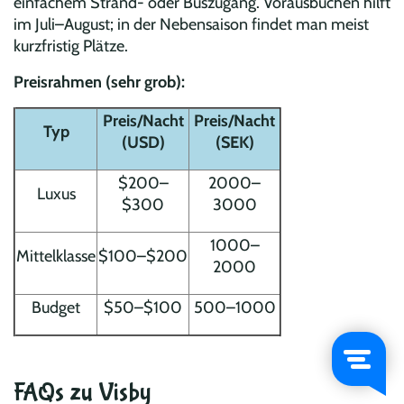
einfachem Strand- oder Buszugang. Vorausbuchen hilft
im Juli–August; in der Nebensaison findet man meist
kurzfristig Plätze.
Preisrahmen (sehr grob):
Preis/Nacht
Preis/Nacht
Typ
(USD)
(SEK)
$200–
2000–
Luxus
$300
3000
1000–
Mittelklasse
$100–$200
2000
Budget
$50–$100
500–1000
FAQs zu Visby